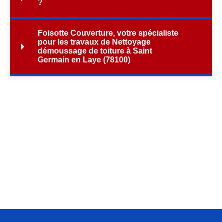
?
Foisotte Couverture, votre spécialiste
pour les travaux de Nettoyage
démoussage de toiture à Saint
Germain en Laye (78100)